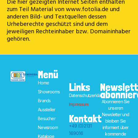
Die hier gezeigten Internet Seiten enthalten
zum Teil Material von www.fotolia.de und
anderen Bild- und Textquellen dessen
Urheberechte geschützt sind und dem
jeweiligen Rechteinhaber bzw. Domaininhaber
gehören.
Menü
Home
Links
Newslett
abonnier
Showrooms
Datenschutzerklärung
Brands
Abonnieren Sie
Impressum
unseren
Aussteller
Newsletter und
Kontakt
Besucher
bleiben Sie
+49 (0)2131
informiert über
Newsroom
169016
kommende
Kataloge