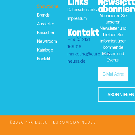
Links
Newslett
abonnier
Showrooms
Datenschutzerklärung
Brands
Abonnieren Sie
Impressum
unseren
Aussteller
Newsletter und
Kontakt
Besucher
bleiben Sie
+49 (0)2131
informiert über
Newsroom
169016
kommende
Kataloge
Messen und
marketing@euromoda-
Kontakt
Events.
neuss.de
ABONNIEREN
©2026 4-KIDZ.EU | EUROMODA NEUSS