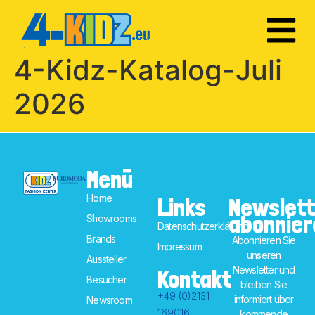
4-Kidz-Katalog-Juli
2026
Menü
Home
Links
Newslett
abonnier
Showrooms
Datenschutzerklärung
Brands
Abonnieren Sie
Impressum
unseren
Aussteller
Newsletter und
Kontakt
Besucher
bleiben Sie
+49 (0)2131
informiert über
Newsroom
169016
kommende