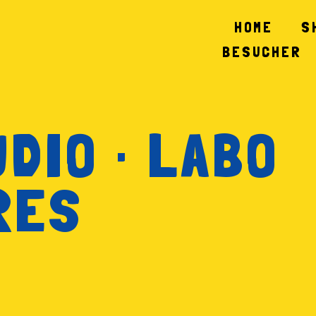
HOME
S
BESUCHER
DIO · LABO
RES