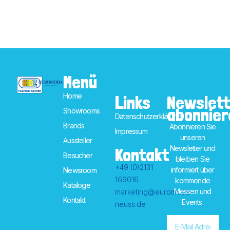
Menü
Home
Links
Newslett
abonnier
Showrooms
Datenschutzerklärung
Brands
Abonnieren Sie
Impressum
unseren
Aussteller
Newsletter und
Kontakt
Besucher
bleiben Sie
+49 (0)2131
informiert über
Newsroom
169016
kommende
Kataloge
Messen und
marketing@euromoda-
Kontakt
Events.
neuss.de