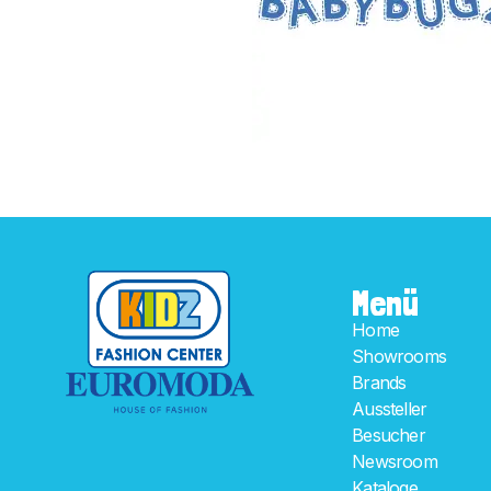
Menü
Home
Showrooms
Brands
Aussteller
Besucher
Newsroom
Kataloge