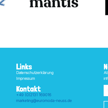
Links
N
Datenschutzerklärung
Ab
Impressum
in
Kontakt
+49 (0)2131 169016
marketing@euromoda-neuss.de