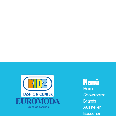
Menü
Home
Showrooms
Brands
Aussteller
Besucher