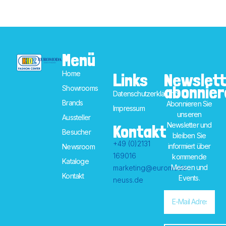
Menü
Home
Links
Newslett
abonnier
Showrooms
Datenschutzerklärung
Brands
Abonnieren Sie
Impressum
unseren
Aussteller
Newsletter und
Kontakt
Besucher
bleiben Sie
+49 (0)2131
informiert über
Newsroom
169016
kommende
Kataloge
Messen und
marketing@euromoda-
Kontakt
Events.
neuss.de