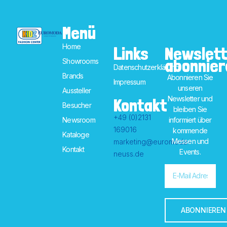
Menü
Home
Links
Newslett
abonnier
Showrooms
Datenschutzerklärung
Brands
Abonnieren Sie
Impressum
unseren
Aussteller
Newsletter und
Kontakt
Besucher
bleiben Sie
+49 (0)2131
informiert über
Newsroom
169016
kommende
Kataloge
Messen und
marketing@euromoda-
Kontakt
Events.
neuss.de
ABONNIEREN